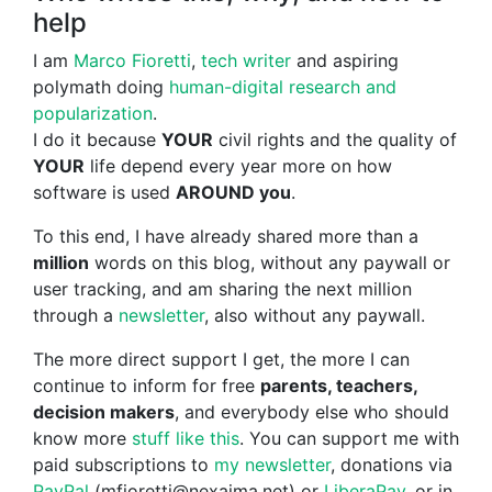
help
I am
Marco Fioretti
,
tech writer
and aspiring
polymath doing
human-digital research and
popularization
.
I do it because
YOUR
civil rights and the quality of
YOUR
life depend every year more on how
software is used
AROUND you
.
To this end, I have already shared more than a
million
words on this blog, without any paywall or
user tracking, and am sharing the next million
through a
newsletter
, also without any paywall.
The more direct support I get, the more I can
continue to inform for free
parents, teachers,
decision makers
, and everybody else who should
know more
stuff like this
. You can support me with
paid subscriptions to
my newsletter
, donations via
PayPal
(mfioretti@nexaima.net) or
LiberaPay
, or in