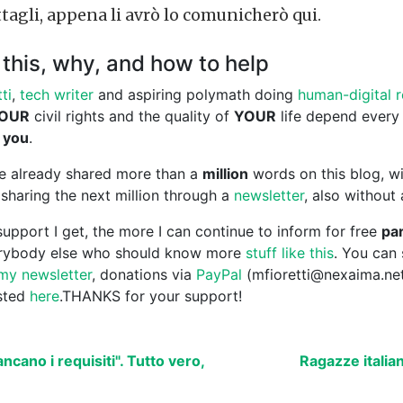
tagli, appena li avrò lo comunicherò qui.
this, why, and how to help
ti
,
tech writer
and aspiring polymath doing
human-digital 
OUR
civil rights and the quality of
YOUR
life depend every
 you
.
ave already shared more than a
million
words on this blog, wi
sharing the next million through a
newsletter
, also without
upport I get, the more I can continue to inform for free
par
erybody else who should know more
stuff like this
. You can
my newsletter
, donations via
PayPal
(mfioretti@nexaima.ne
isted
here
.THANKS for your support!
cano i requisiti". Tutto vero,
Ragazze italia