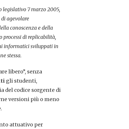
to legislativo 7 marzo 2005,
e di agevolare
della conoscenza e della
processi di replicabilità,
i informatici sviluppati in
ne stessa.
re libero”, senza
tti
gli studenti,
ia del codice sorgente di
irne versioni più o meno
.
nto attuativo per