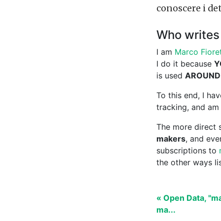
conoscere i det
Who writes 
I am
Marco Fioret
I do it because
Y
is used
AROUND
To this end, I h
tracking, and am 
The more direct s
makers
, and ev
subscriptions to
the other ways l
« Open Data, "man
ma...