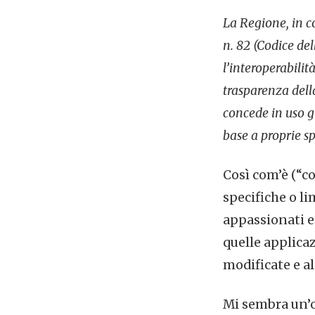
La Regione, in co
n. 82 (Codice del
l’interoperabili
trasparenza della
concede in uso gr
base a proprie sp
Così com’è (“co
specifiche o li
appassionati e 
quelle applicaz
modificate e a
Mi sembra un’o