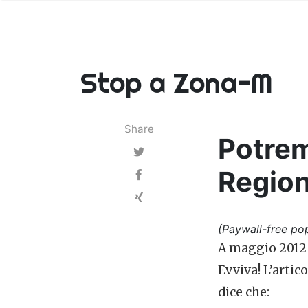
Stop a Zona-M
Share
Potremo
Region
(Paywall-free pop
A maggio 2012 
Evviva! L’artico
dice che: