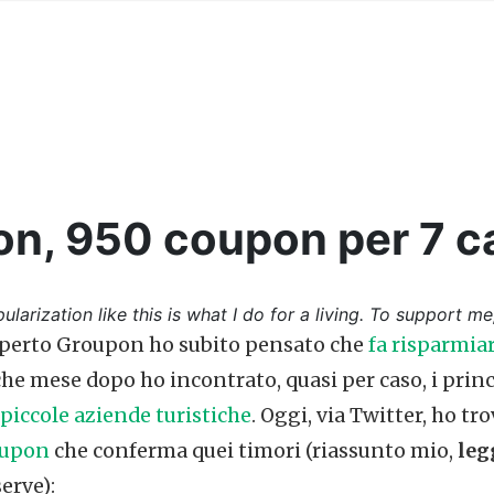
n, 950 coupon per 7 
ularization like this is what I do for a living. To support me
perto Groupon ho subito pensato che
fa risparmia
che mese dopo ho incontrato, quasi per caso, i prin
piccole aziende turistiche
. Oggi, via Twitter, ho t
oupon
che conferma quei timori (riassunto mio,
leg
erve):