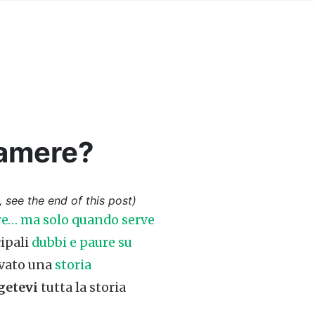
camere?
, see the end of this post)
re… ma solo quando serve
cipali
dubbi e paure su
rovato una
storia
getevi
tutta la storia