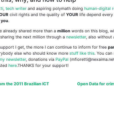
ti
,
tech writer
and aspiring polymath doing
human-digital 
OUR
civil rights and the quality of
YOUR
life depend every
 you
.
ave already shared more than a
million
words on this blog, wi
sharing the next million through a
newsletter
, also without
upport I get, the more I can continue to inform for free
par
erybody else who should know more
stuff like this
. You can
my newsletter
, donations via
PayPal
(mfioretti@nexaima.ne
isted
here
.THANKS for your support!
om the 2011 Brazilian ICT
Open Data for cri