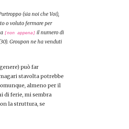
urtroppo (sia noi che Voi),
o o voluto fermare per
ta
il numero di
[non appena]
(30). Groupon ne ha venduti
 genere) può far
 magari stavolta potrebbe
 Comunque, almeno per il
i di ferie, mi sembra
n la struttura, se