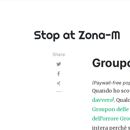
Stop at Zona-M
Share
Groupo
(Paywall-free pop
Quando ho sco
davvero!
. Qual
Groupon delle 
dell’orrore Gr
intera perchè s