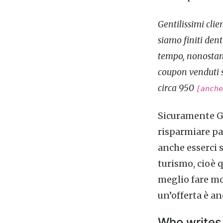
Gentilissimi cli
siamo finiti de
tempo, nonostante
coupon venduti s
circa 950
[anche
Sicuramente Gro
risparmiare pa
anche esserci 
turismo, cioè 
meglio fare mo
un’offerta è an
Who writes 