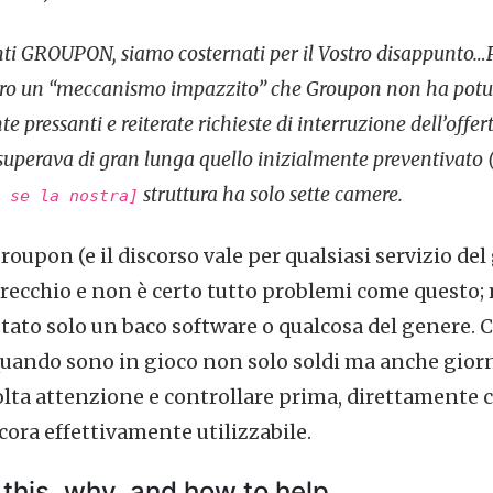
enti GROUPON, siamo costernati per il Vostro disappunto…P
ntro un “meccanismo impazzito” che Groupon non ha potut
 pressanti e reiterate richieste di interruzione dell’offer
uperava di gran lunga quello inizialmente preventivato 
struttura ha solo sette camere.
 se la nostra]
upon (e il discorso vale per qualsiasi servizio del
recchio e non è certo tutto problemi come questo;
stato solo un baco software o qualcosa del genere.
quando sono in gioco non solo soldi ma anche giorn
lta attenzione e controllare prima, direttamente co
cora effettivamente utilizzabile.
this, why, and how to help