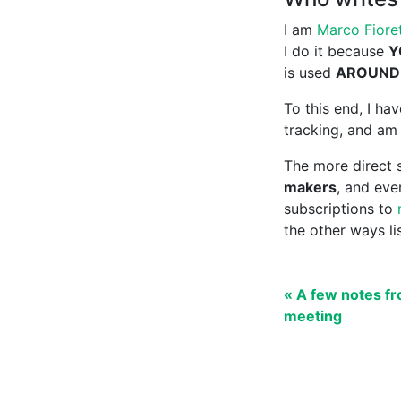
I am
Marco Fioret
I do it because
Y
is used
AROUND
To this end, I h
tracking, and am 
The more direct s
makers
, and ev
subscriptions to
the other ways l
« A few notes fr
meeting